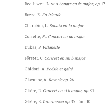
Beethoven, L. van
Sonata en fa major, op.
17
Bozza, E.
En Irlande
Cherubini, L.
Sonata en fa major
Corrette, M.
Concert en do major
Dukas, P.
Villanelle
Förster, C.
Concert en mi b major
Ghidoni, A.
Poésie et gaîté
Glazunov, A.
Reverie op.
24
Glière, R.
Concert en si b major, op.
91
Glière, R.
Intermezzo op.
35 núm. 10