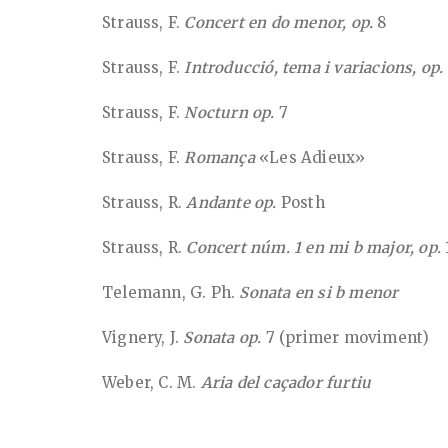
Strauss, F.
Concert en do menor, op.
8
Strauss, F.
Introducció, tema i variacions, op.
Strauss, F.
Nocturn op.
7
Strauss, F.
Roman
ç
a
«Les Adieux»
Strauss, R.
Andante op.
Posth
Strauss, R.
Concert núm. 1 en mi b major, op.
Telemann, G. Ph.
Sonata en si b menor
Vignery, J.
Sonata op.
7 (primer moviment)
Weber, C. M.
Aria del caçador furtiu