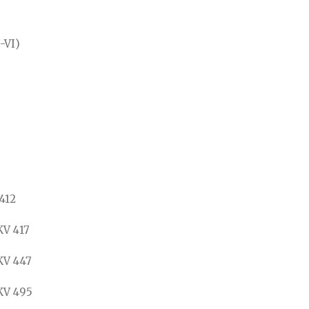
-VI)
 412
KV 417
 KV 447
 KV 495