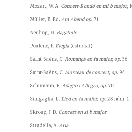
Mozart, W. A.
Concert-Rondó en mi b major
, 
Müller, B. Ed.
Am Abend op.
71
Neuling, H.
Bagatelle
Poulenc, F.
Elegia
(estudiat)
Saint-Saëns, C.
Romança en fa major, op.
36
Saint-Saëns, C.
Morceau de concert, op.
94
Schumann, R.
Adagio i Allegro, op.
70
Sinigaglia, L.
Lied en fa major, op.
28 núm. 1
Skroup, J. D.
Concert en si b major
Stradella, A.
Aria