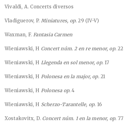
Vivaldi, A. Concerts diversos
Vladiguerov, P.
Miniatures, op.
29 (IV-V)
Waxman, F.
Fantasia Carmen
Wieniawski, H
Concert núm. 2 en re menor, op.
22
Wieniawski, H
Llegenda en sol menor, op.
17
Wieniawski, H
Polonesa en la major, op.
21
Wieniawski, H
Polonesa op.
4
Wieniawski, H
Scherzo-Tarantelle, op.
16
Xostakovitx, D.
Concert núm. 1 en la menor, op.
77