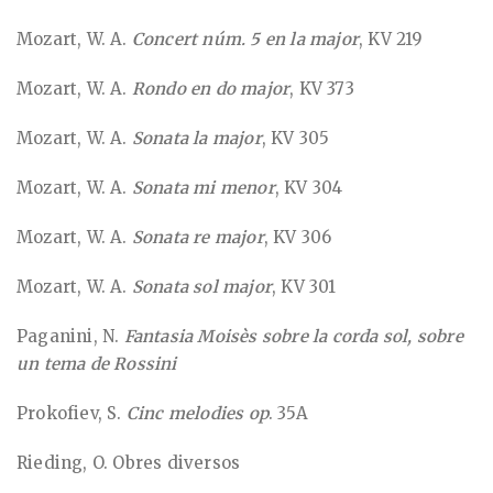
Mozart, W. A.
Concert núm. 5 en la major
, KV 219
Mozart, W. A.
Rondo en do major
, KV 373
Mozart, W. A.
Sonata la major
, KV 305
Mozart, W. A.
Sonata mi menor
, KV 304
Mozart, W. A.
Sonata re major
, KV 306
Mozart, W. A.
Sonata sol major
, KV 301
Paganini, N.
Fantasia Moisès sobre la corda sol, sobre
un tema de Rossini
Prokofiev, S.
Cinc melodies op
. 35A
Rieding, O. Obres diversos