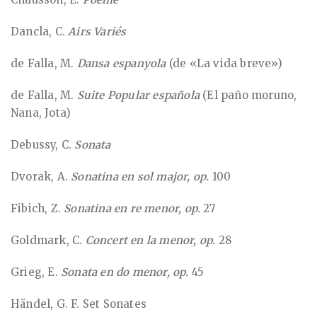
Dancla, C.
Airs Variés
de Falla, M.
Dansa espanyola
(de «La vida breve»)
de Falla, M.
Suite Popular española
(El paño moruno,
Nana, Jota)
Debussy, C.
Sonata
Dvorak, A.
Sonatina en sol major, op.
100
Fibich, Z.
Sonatina en re menor, op.
27
Goldmark, C.
Concert en la menor, op.
28
Grieg, E.
Sonata en do menor, op.
45
Händel, G. F. Set Sonates