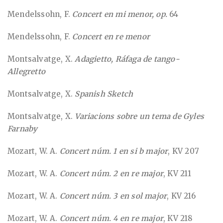
Mendelssohn, F.
Concert en mi menor, op.
64
Mendelssohn, F.
Concert en re menor
Montsalvatge, X.
Adagietto, Ráfaga de tango-
Allegretto
Montsalvatge, X.
Spanish Sketch
Montsalvatge, X.
Variacions sobre un tema de Gyles
Farnaby
Mozart, W. A.
Concert núm. 1 en si b major
, KV 207
Mozart, W. A.
Concert núm. 2 en re major
, KV 211
Mozart, W. A.
Concert núm. 3 en sol major
, KV 216
Mozart, W. A.
Concert núm. 4
en re major
, KV 218