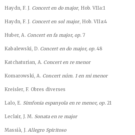
Haydn, F. J.
Concert en do major
, Hob. VIIa:1
Haydn, F. J.
Concert en sol major
, Hob. VIIa:4
Huber, A.
Concert en fa major, op.
7
Kabalewski, D.
Concert en do major, op.
48
Katchaturian, A.
Concert en re menor
Komarowski, A.
Concert núm. 1 en mi menor
Kreisler, F. Obres diverses
Lalo, E.
Simfonia espanyola en re menor, op.
21
Leclair, J. M.
Sonata en re major
Massià, J.
Allegro Spiritoso