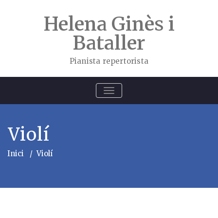
Skip
to
Helena Ginès i
content
Bataller
Pianista repertorista
ALTERNA
LA
NAVEGACIÓ
Violí
Inici
/
Violí